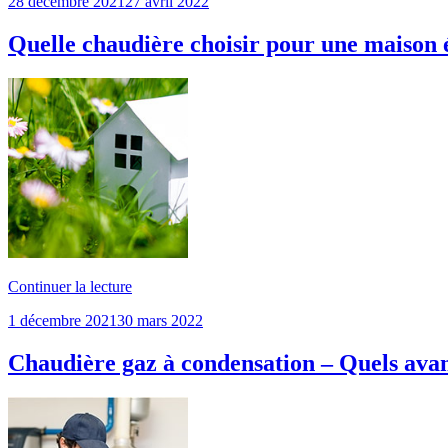
Publié
28 décembre 2021
27 avril 2022
le
Quelle chaudière choisir pour une maison 
de
Continuer la lecture
« Quelle
Publié
1 décembre 2021
30 mars 2022
chaudière
le
choisir
pour
Chaudière gaz à condensation – Quels avan
une
maison
écologique
? »