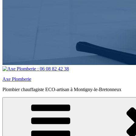
Axe Plomberie
Plombier chauffagiste ECO-artisan à Montigny-le-Bretonneux