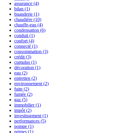
assurance
(4)
bilan
(1)
buanderie
(1)
chaudière
(10)
chauffe-eau
(4)
condensation
(6)
conduit
(1)
confort
(4)
connecté
(1)
consommation
(3)
crédit
(3)
cumulus
(1)
décoration
(1)
eau
(2)
entretien
(2)
environnement
(2)
fuite
(2)
fumée
(2)
gaz
(5)
immobilier
(1)
impôt
(2)
investissement
(1)
performances
(5)
pompe
(1)
primes
(1)