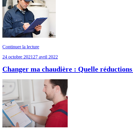
de
Continuer la lecture
« Chaudière
Publié
24 octobre 2021
27 avril 2022
gaz
le
à
condensation
Changer ma chaudière : Quelle réductions 
–
Quels
avantages
? »