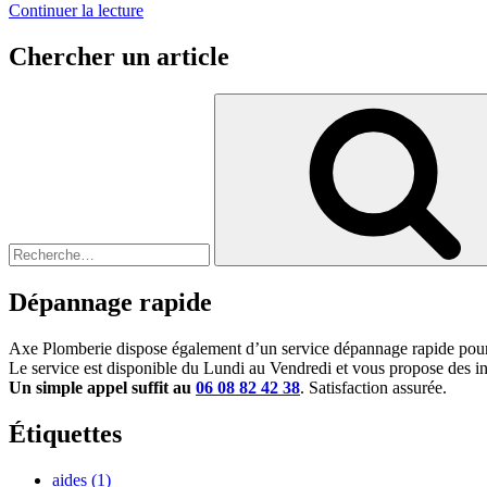
de
Continuer la lecture
« Changer
ma
Chercher un article
chaudière
:
Recherche
Quelle
pour
réductions
:
?
Quelles
aides
? »
Dépannage rapide
Axe Plomberie dispose également d’un service dépannage rapide pour 
Le service est disponible du Lundi au Vendredi et vous propose des int
Un simple appel suffit au
06 08 82 42 38
. Satisfaction assurée.
Étiquettes
aides
(1)