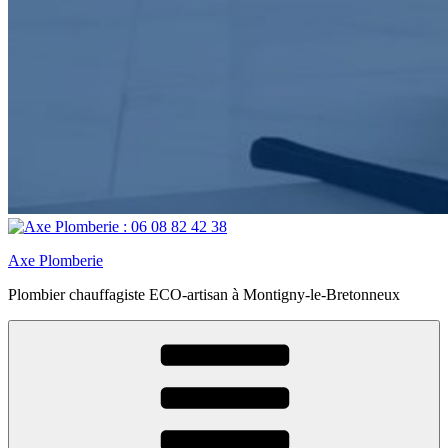
Axe Plomberie
Plombier chauffagiste ECO-artisan à Montigny-le-Bretonneux