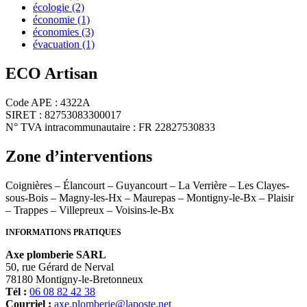
écologie
(2)
économie
(1)
économies
(3)
évacuation
(1)
ECO Artisan
Code APE : 4322A
SIRET : 82753083300017
N° TVA intracommunautaire : FR 22827530833
Zone d’interventions
Coignières – Élancourt – Guyancourt – La Verrière – Les Clayes-
sous-Bois – Magny-les-Hx – Maurepas – Montigny-le-Bx – Plaisir
– Trappes – Villepreux – Voisins-le-Bx
INFORMATIONS PRATIQUES
Axe plomberie SARL
50, rue Gérard de Nerval
78180 Montigny-le-Bretonneux
Tél :
06 08 82 42 38
Courriel :
axe.plomberie@laposte.net