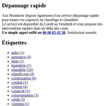
Dépannage rapide
Axe Plomberie dispose également d’un service dépannage rapide
pour toutes vos urgences en chauffage et chaudière.
Le service est disponible du Lundi au Vendredi et vous propose des
interventions rapides dans un délai très court.
Un simple appel suffit au
06 08 82 42 38
. Satisfaction assurée.
Étiquettes
aides
(1)
assurance
(4)
bilan
(1)
buanderie
(1)
chaudière
(10)
chauffe-eau
(4)
condensation
(6)
conduit
(1)
confort
(4)
connecté
(1)
consommation
(3)
crédit
(3)
cumulus
(1)