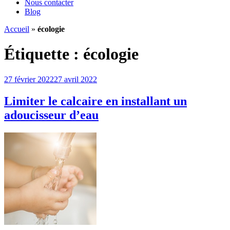
Nous contacter
Blog
Accueil
»
écologie
Étiquette :
écologie
Publié
27 février 2022
27 avril 2022
le
Limiter le calcaire en installant un
adoucisseur d’eau