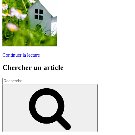
de
Continuer la lecture
« Quelle
chaudière
Chercher un article
choisir
pour
Recherche
une
pour
maison
Recherche
:
écologique
? »