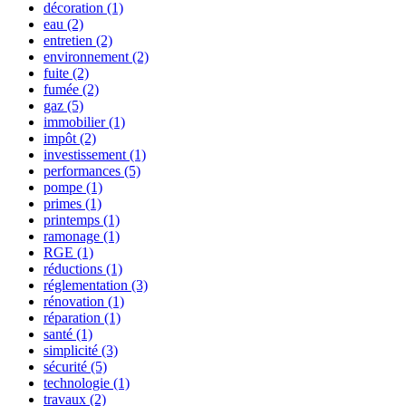
décoration
(1)
eau
(2)
entretien
(2)
environnement
(2)
fuite
(2)
fumée
(2)
gaz
(5)
immobilier
(1)
impôt
(2)
investissement
(1)
performances
(5)
pompe
(1)
primes
(1)
printemps
(1)
ramonage
(1)
RGE
(1)
réductions
(1)
réglementation
(3)
rénovation
(1)
réparation
(1)
santé
(1)
simplicité
(3)
sécurité
(5)
technologie
(1)
travaux
(2)