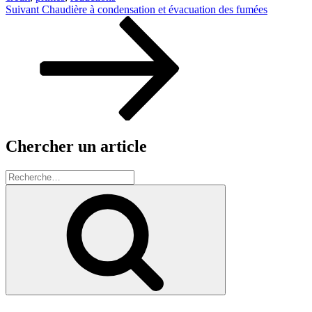
Navigation
Article
Suivant
Chaudière à condensation et évacuation des fumées
suivant
de
l’article
Chercher un article
Recherche
pour
Recherche
: