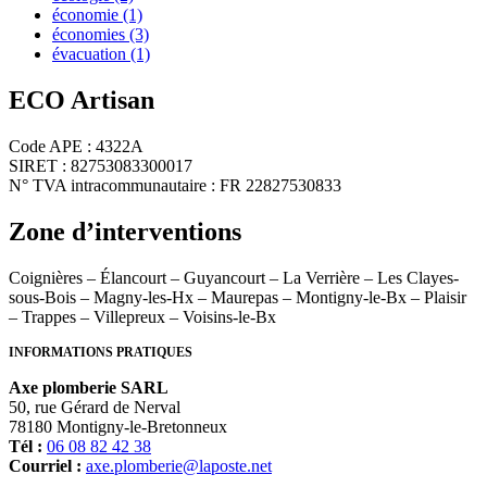
économie
(1)
économies
(3)
évacuation
(1)
ECO Artisan
Code APE : 4322A
SIRET : 82753083300017
N° TVA intracommunautaire : FR 22827530833
Zone d’interventions
Coignières – Élancourt – Guyancourt – La Verrière – Les Clayes-
sous-Bois – Magny-les-Hx – Maurepas – Montigny-le-Bx – Plaisir
– Trappes – Villepreux – Voisins-le-Bx
INFORMATIONS PRATIQUES
Axe plomberie SARL
50, rue Gérard de Nerval
78180 Montigny-le-Bretonneux
Tél :
06 08 82 42 38
Courriel :
axe.plomberie@laposte.net