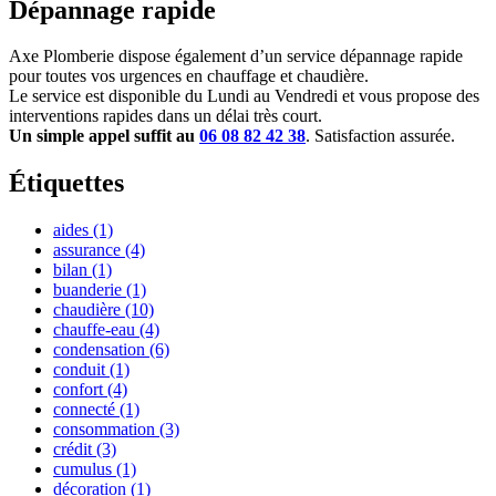
Dépannage rapide
Axe Plomberie dispose également d’un service dépannage rapide
pour toutes vos urgences en chauffage et chaudière.
Le service est disponible du Lundi au Vendredi et vous propose des
interventions rapides dans un délai très court.
Un simple appel suffit au
06 08 82 42 38
. Satisfaction assurée.
Étiquettes
aides
(1)
assurance
(4)
bilan
(1)
buanderie
(1)
chaudière
(10)
chauffe-eau
(4)
condensation
(6)
conduit
(1)
confort
(4)
connecté
(1)
consommation
(3)
crédit
(3)
cumulus
(1)
décoration
(1)