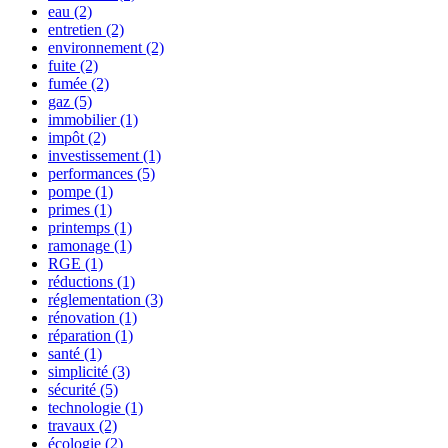
eau
(2)
entretien
(2)
environnement
(2)
fuite
(2)
fumée
(2)
gaz
(5)
immobilier
(1)
impôt
(2)
investissement
(1)
performances
(5)
pompe
(1)
primes
(1)
printemps
(1)
ramonage
(1)
RGE
(1)
réductions
(1)
réglementation
(3)
rénovation
(1)
réparation
(1)
santé
(1)
simplicité
(3)
sécurité
(5)
technologie
(1)
travaux
(2)
écologie
(2)