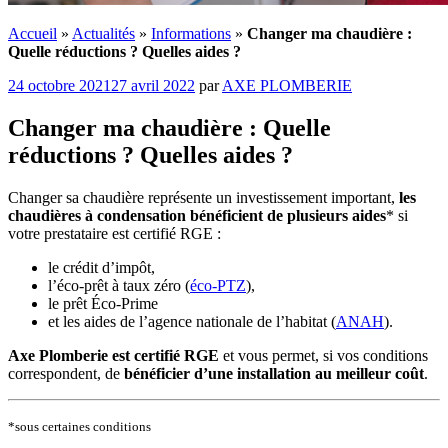
Accueil
»
Actualités
»
Informations
»
Changer ma chaudière :
Quelle réductions ? Quelles aides ?
Publié
24 octobre 2021
27 avril 2022
par
AXE PLOMBERIE
le
Changer ma chaudière : Quelle
réductions ? Quelles aides ?
Changer sa chaudière représente un investissement important,
les
chaudières à condensation bénéficient de plusieurs aides
* si
votre prestataire est certifié RGE :
le crédit d’impôt,
l’éco-prêt à taux zéro (
éco-PTZ
),
le prêt Éco-Prime
et les aides de l’agence nationale de l’habitat (
ANAH
).
Axe Plomberie est certifié RGE
et vous permet, si vos conditions
correspondent, de
bénéficier d’une installation au meilleur coût
.
*sous certaines conditions