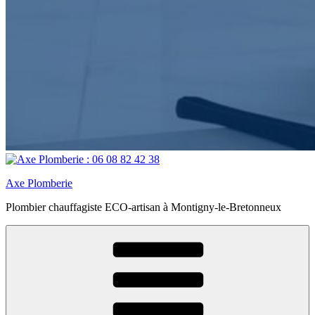
Axe Plomberie
Plombier chauffagiste ECO-artisan à Montigny-le-Bretonneux