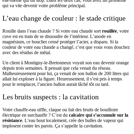
elle-même qui dit stop. Dans les deux cas, vous avez un problème
qui va vite devenir votre problème principal.
L’eau change de couleur : le stade critique
Rouille dans l’eau chaude ? Si votre eau chaude sort
rouillée
, votre
cuve est en train de se dissoudre de l’intérieur. L’anode en
magnésium, ce bouclier censé protéger l’acier, a disparu. Si la
couleur de votre eau chaude a changé, c’est que vous vous douchez
avec des résidus de métal.
Un client à Montigny-le-Bretonneux voyait son eau devenir orange
depuis trois semaines. Il pensait que cela venait du réseau.
Malheureusement pour lui, ça venait de son ballon de 200 litres qui
allait lui exploser à la figure. Heureusement, il s’est pris à temps
pour le remplacer, l’ancien ballon aurait lâché tôt ou tard.
Les bruits suspects : la cavitation
Votre chauffe-eau siffle, claque ou fait des bruits de bouilloire
électrique en surchauffe ? C’est du
calcaire qui s’accumule sur la
résistance
. L’eau bout localement, crée des bulles de vapeur qui
implosent contre les parois. Ça s’appelle la cavitation.