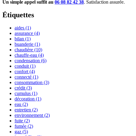
Un simple appel suffit au
06 08 82 42 38
. Satisfaction assurée.
Étiquettes
aides
(1)
assurance
(4)
bilan
(1)
buanderie
(1)
chaudière
(10)
chauffe-eau
(4)
condensation
(6)
conduit
(1)
confort
(4)
connecté
(1)
consommation
(3)
crédit
(3)
cumulus
(1)
décoration
(1)
eau
(2)
entretien
(2)
environnement
(2)
fuite
(2)
fumée
(2)
gaz
(5)