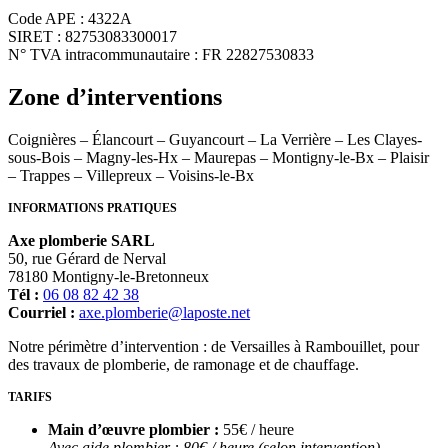
Code APE : 4322A
SIRET : 82753083300017
N° TVA intracommunautaire : FR 22827530833
Zone d’interventions
Coignières – Élancourt – Guyancourt – La Verrière – Les Clayes-
sous-Bois – Magny-les-Hx – Maurepas – Montigny-le-Bx – Plaisir
– Trappes – Villepreux – Voisins-le-Bx
INFORMATIONS PRATIQUES
Axe plomberie SARL
50, rue Gérard de Nerval
78180 Montigny-le-Bretonneux
Tél :
06 08 82 42 38
Courriel :
axe.plomberie@laposte.net
Notre périmètre d’intervention : de Versailles à Rambouillet, pour
des travaux de plomberie, de ramonage et de chauffage.
TARIFS
Main d’œuvre plombier :
55€ / heure
Avec aide plombier : 80€ / heure (selon intervention)