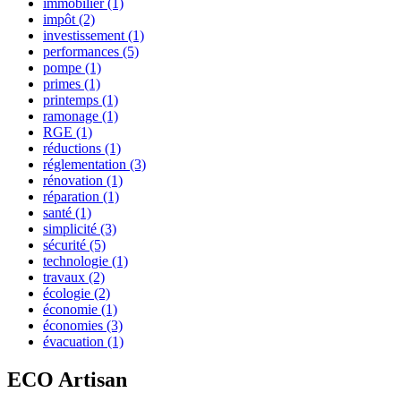
immobilier
(1)
impôt
(2)
investissement
(1)
performances
(5)
pompe
(1)
primes
(1)
printemps
(1)
ramonage
(1)
RGE
(1)
réductions
(1)
réglementation
(3)
rénovation
(1)
réparation
(1)
santé
(1)
simplicité
(3)
sécurité
(5)
technologie
(1)
travaux
(2)
écologie
(2)
économie
(1)
économies
(3)
évacuation
(1)
ECO Artisan