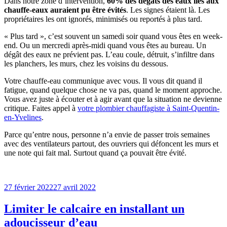
Dans notre zone d’intervention,
60% des dégâts des eaux liés aux
chauffe-eaux auraient pu être évités
. Les signes étaient là. Les
propriétaires les ont ignorés, minimisés ou reportés à plus tard.
« Plus tard », c’est souvent un samedi soir quand vous êtes en week-
end. Ou un mercredi après-midi quand vous êtes au bureau. Un
dégât des eaux ne prévient pas. L’eau coule, détruit, s’infiltre dans
les planchers, les murs, chez les voisins du dessous.
Votre chauffe-eau communique avec vous. Il vous dit quand il
fatigue, quand quelque chose ne va pas, quand le moment approche.
Vous avez juste à écouter et à agir avant que la situation ne devienne
critique. Faites appel à
votre plombier chauffagiste à Saint-Quentin-
en-Yvelines
.
Parce qu’entre nous, personne n’a envie de passer trois semaines
avec des ventilateurs partout, des ouvriers qui défoncent les murs et
une note qui fait mal. Surtout quand ça pouvait être évité.
Publié
27 février 2022
27 avril 2022
le
Limiter le calcaire en installant un
adoucisseur d’eau