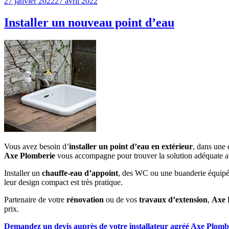
Publié
27 janvier 2022
27 avril 2022
le
Installer un nouveau point d’eau
Vous avez besoin d’
installer un point d’eau en extérieur
, dans une 
Axe Plomberie
vous accompagne pour trouver la solution adéquate au 
Installer un
chauffe-eau d’appoint
, des WC ou une buanderie équipée,
leur design compact est très pratique.
Partenaire de votre
rénovation
ou de vos
travaux d’extension
,
Axe 
prix.
Demandez un devis auprès de votre installateur agréé Axe Plomb