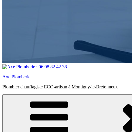
Axe Plomberie
Plombier chauffagiste ECO-artisan à Montigny-le-Bretonneux