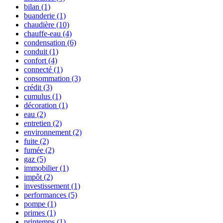
bilan
(1)
buanderie
(1)
chaudière
(10)
chauffe-eau
(4)
condensation
(6)
conduit
(1)
confort
(4)
connecté
(1)
consommation
(3)
crédit
(3)
cumulus
(1)
décoration
(1)
eau
(2)
entretien
(2)
environnement
(2)
fuite
(2)
fumée
(2)
gaz
(5)
immobilier
(1)
impôt
(2)
investissement
(1)
performances
(5)
pompe
(1)
primes
(1)
printemps
(1)