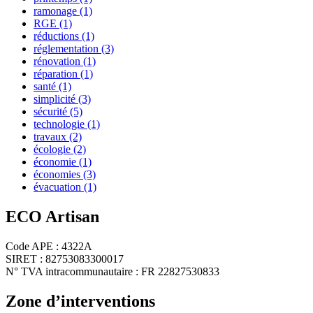
ramonage
(1)
RGE
(1)
réductions
(1)
réglementation
(3)
rénovation
(1)
réparation
(1)
santé
(1)
simplicité
(3)
sécurité
(5)
technologie
(1)
travaux
(2)
écologie
(2)
économie
(1)
économies
(3)
évacuation
(1)
ECO Artisan
Code APE : 4322A
SIRET : 82753083300017
N° TVA intracommunautaire : FR 22827530833
Zone d’interventions