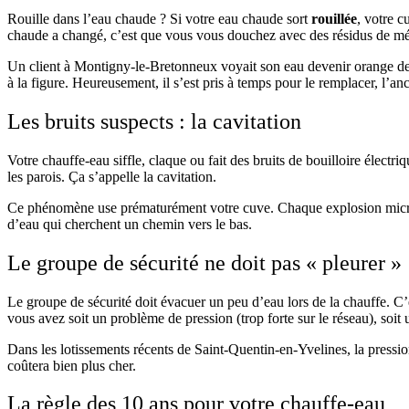
Rouille dans l’eau chaude ? Si votre eau chaude sort
rouillée
, votre c
chaude a changé, c’est que vous vous douchez avec des résidus de mé
Un client à Montigny-le-Bretonneux voyait son eau devenir orange depui
à la figure. Heureusement, il s’est pris à temps pour le remplacer, l’anc
Les bruits suspects : la cavitation
Votre chauffe-eau siffle, claque ou fait des bruits de bouilloire électr
les parois. Ça s’appelle la cavitation.
Ce phénomène use prématurément votre cuve. Chaque explosion microscopi
d’eau qui cherchent un chemin vers le bas.
Le groupe de sécurité ne doit pas « pleurer »
Le groupe de sécurité doit évacuer un peu d’eau lors de la chauffe. C’e
vous avez soit un problème de pression (trop forte sur le réseau), soit 
Dans les lotissements récents de Saint-Quentin-en-Yvelines, la pressi
coûtera bien plus cher.
La règle des 10 ans pour votre chauffe-eau