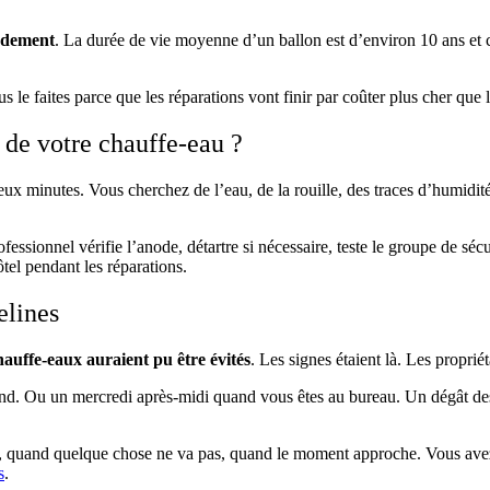
rdement
. La durée de vie moyenne d’un ballon est d’environ 10 ans et c
s le faites parce que les réparations vont finir par coûter plus cher que
 de votre chauffe-eau ?
eux minutes. Vous cherchez de l’eau, de la rouille, des traces d’humidit
ofessionnel vérifie l’anode, détartre si nécessaire, teste le groupe de sé
ôtel pendant les réparations.
elines
auffe-eaux auraient pu être évités
. Les signes étaient là. Les proprié
nd. Ou un mercredi après-midi quand vous êtes au bureau. Un dégât des ea
 quand quelque chose ne va pas, quand le moment approche. Vous avez ju
s
.