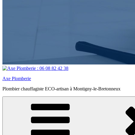
Axe Plomberie
Plombier chauffagiste ECO-artisan à Montigny-le-Bretonneux