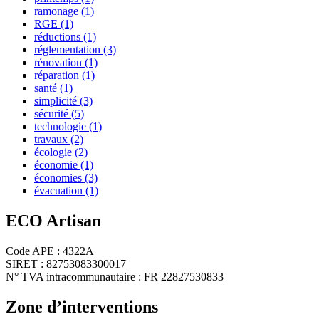
ramonage
(1)
RGE
(1)
réductions
(1)
réglementation
(3)
rénovation
(1)
réparation
(1)
santé
(1)
simplicité
(3)
sécurité
(5)
technologie
(1)
travaux
(2)
écologie
(2)
économie
(1)
économies
(3)
évacuation
(1)
ECO Artisan
Code APE : 4322A
SIRET : 82753083300017
N° TVA intracommunautaire : FR 22827530833
Zone d’interventions