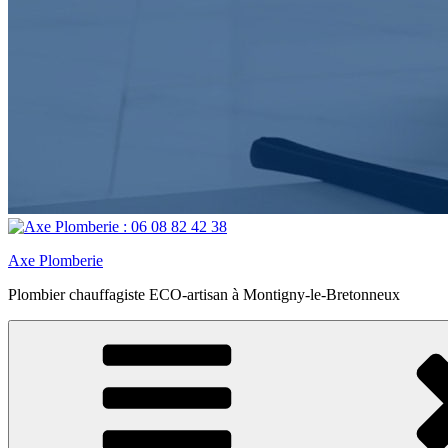
Axe Plomberie
Plombier chauffagiste ECO-artisan à Montigny-le-Bretonneux