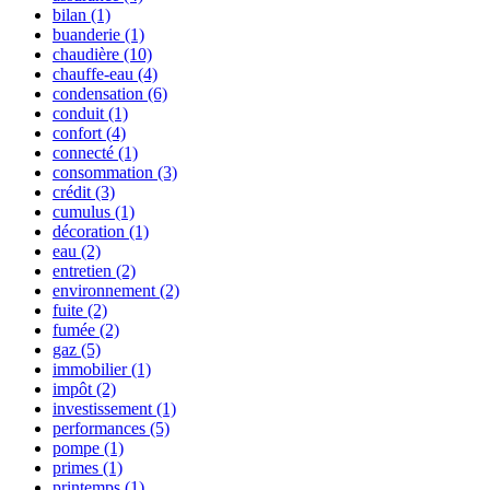
bilan
(1)
buanderie
(1)
chaudière
(10)
chauffe-eau
(4)
condensation
(6)
conduit
(1)
confort
(4)
connecté
(1)
consommation
(3)
crédit
(3)
cumulus
(1)
décoration
(1)
eau
(2)
entretien
(2)
environnement
(2)
fuite
(2)
fumée
(2)
gaz
(5)
immobilier
(1)
impôt
(2)
investissement
(1)
performances
(5)
pompe
(1)
primes
(1)
printemps
(1)