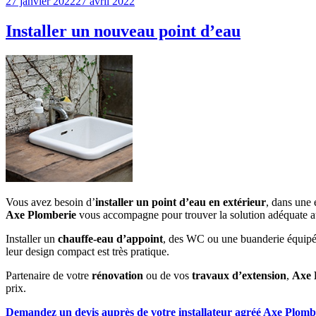
Publié
27 janvier 2022
27 avril 2022
le
Installer un nouveau point d’eau
Vous avez besoin d’
installer un point d’eau en extérieur
, dans une 
Axe Plomberie
vous accompagne pour trouver la solution adéquate au 
Installer un
chauffe-eau d’appoint
, des WC ou une buanderie équipée,
leur design compact est très pratique.
Partenaire de votre
rénovation
ou de vos
travaux d’extension
,
Axe 
prix.
Demandez un devis auprès de votre installateur agréé Axe Plomb