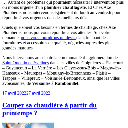
… Autant de problèmes qui pourraient nécessiter l’intervention plus
ou moins urgente d’un
plombier chauffagiste
. Et Chez Axe
Plomberie, nous intervenons également du lundi au vendredi pour
répondre à vos urgences dans les meilleurs délais.
Quels que soient vos besoins en termes de chauffage, chez Axe
Plomberie, nous pouvons répondre à vos attentes. Sur votre
demande,
nous vous fournirons un devis
clair, incluant des
fournitures et accessoires de qualité, négociés auprès des plus
grandes marques.
Nous intervenons au sein de la communauté d’agglomération de
Saint Quentin en Yvelines
dans les villes de
Coignières – Élancourt
– Guyancourt – La Verrière – Les Clayes-sous-Bois – Magny-les-
Hameaux – Maurepas – Montigny-le-Bretonneux – Plaisir –
Trappes – Villepreux – Voisins-le-Bretonneux, ainsi que les villes
avoisinantes, de
Versailles
à
Rambouillet
.
Publié
17 avril 2022
27 avril 2022
le
Couper sa chaudière à partir du
printemps ?