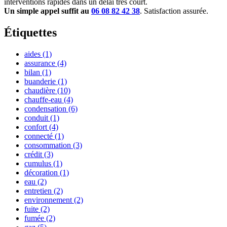
interventions rapides dans un délai très court.
Un simple appel suffit au
06 08 82 42 38
. Satisfaction assurée.
Étiquettes
aides
(1)
assurance
(4)
bilan
(1)
buanderie
(1)
chaudière
(10)
chauffe-eau
(4)
condensation
(6)
conduit
(1)
confort
(4)
connecté
(1)
consommation
(3)
crédit
(3)
cumulus
(1)
décoration
(1)
eau
(2)
entretien
(2)
environnement
(2)
fuite
(2)
fumée
(2)