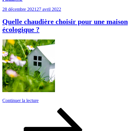
Publié
28 décembre 2021
27 avril 2022
le
Quelle chaudière choisir pour une maison
écologique ?
de
Continuer la lecture
« Quelle
Pagination
Page
Page
Page
chaudière
suivante
choisir
des
pour
publications
une