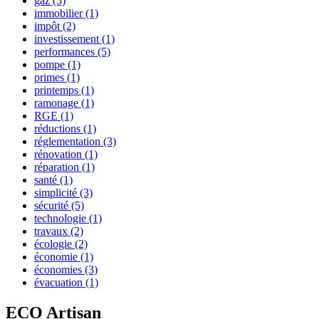
gaz
(5)
immobilier
(1)
impôt
(2)
investissement
(1)
performances
(5)
pompe
(1)
primes
(1)
printemps
(1)
ramonage
(1)
RGE
(1)
réductions
(1)
réglementation
(3)
rénovation
(1)
réparation
(1)
santé
(1)
simplicité
(3)
sécurité
(5)
technologie
(1)
travaux
(2)
écologie
(2)
économie
(1)
économies
(3)
évacuation
(1)
ECO Artisan