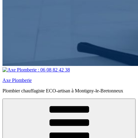
Axe Plomberie
Plombier chauffagiste ECO-artisan à Montigny-le-Bretonneux