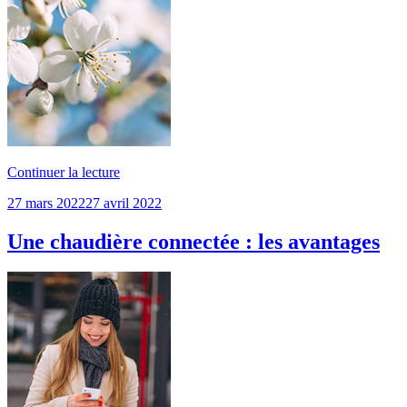
de
Continuer la lecture
« Couper
Publié
27 mars 2022
27 avril 2022
sa
le
chaudière
à
Une chaudière connectée : les avantages
partir
du
printemps
? »