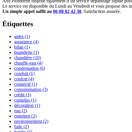
Axe Plomberie dispose également d’un service dépannage rapide pour 
Le service est disponible du Lundi au Vendredi et vous propose des int
Un simple appel suffit au
06 08 82 42 38
. Satisfaction assurée.
Étiquettes
aides
(1)
assurance
(4)
bilan
(1)
buanderie
(1)
chaudière
(10)
chauffe-eau
(4)
condensation
(6)
conduit
(1)
confort
(4)
connecté
(1)
consommation
(3)
crédit
(3)
cumulus
(1)
décoration
(1)
eau
(2)
entretien
(2)
environnement
(2)
fuite
(2)
fumée
(2)