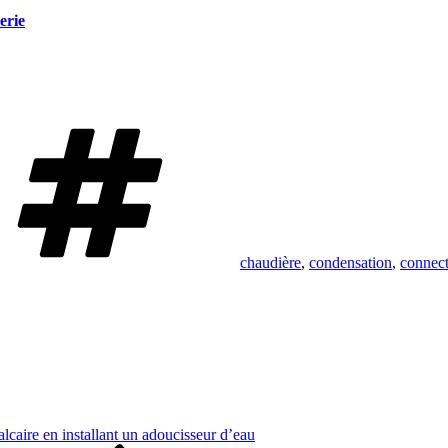
erie
Étiquettes
chaudière
,
condensation
,
connec
alcaire en installant un adoucisseur d’eau