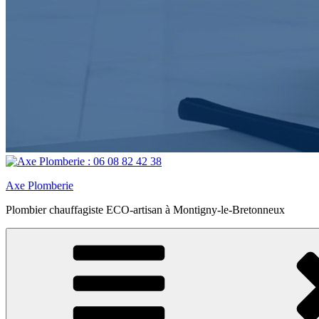
Axe Plomberie
Plombier chauffagiste ECO-artisan à Montigny-le-Bretonneux