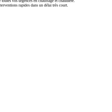
toutes vos urgences en chauffage et chaudière.
erventions rapides dans un délai très court.