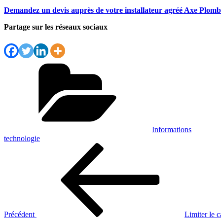
Demandez un devis auprès de votre installateur agréé Axe Plomb
Partage sur les réseaux sociaux
Catégories
Informations
technologie
Navigation
Article
précédent
de
l’article
Précédent
Limiter le c